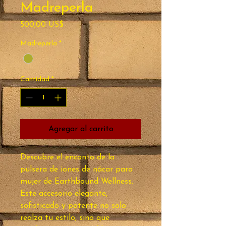
Madreperla
Precio
500,00 US$
Madreperla
*
Cantidad
*
Agregar al carrito
Descubre el encanto de la 
pulsera de iones de nácar para 
mujer de Earthbound Wellness. 
Este accesorio elegante, 
sofisticado y potente no solo 
realza tu estilo, sino que 