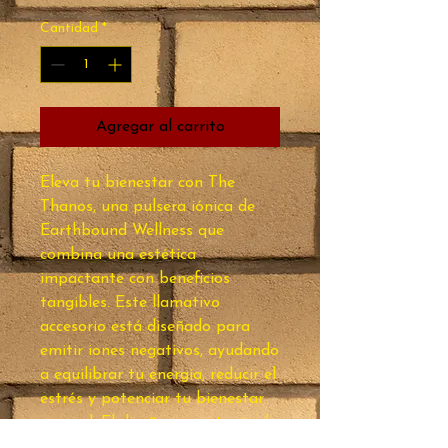
Cantidad
*
Agregar al carrito
Eleva tu bienestar con The 
Thanos, una pulsera iónica de 
Earthbound Wellness que 
combina una estética 
impactante con beneficios 
tangibles. Este llamativo 
accesorio está diseñado para 
emitir iones negativos, ayudando 
a equilibrar tu energía, reducir el 
estrés y potenciar tu bienestar 
general. El diseño impactante de 
The Thanos te hará destacar, 