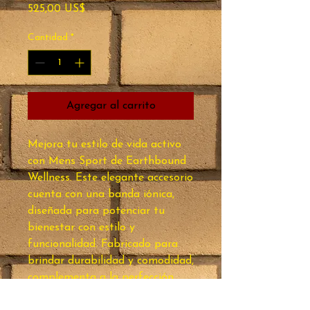
Precio
525,00 US$
Cantidad
*
Agregar al carrito
Mejora tu estilo de vida activo 
con Mens Sport de Earthbound 
Wellness. Este elegante accesorio 
cuenta con una banda iónica, 
diseñada para potenciar tu 
bienestar con estilo y 
funcionalidad. Fabricado para 
brindar durabilidad y comodidad, 
complementa a la perfección 
cualquier atuendo deportivo a la 